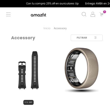
Con tu compra 25% off en auriculares Up
Entrega AMBA en 24 
0
Inicio
.
Accessory
Accessory
FILTRAR
11
% OFF