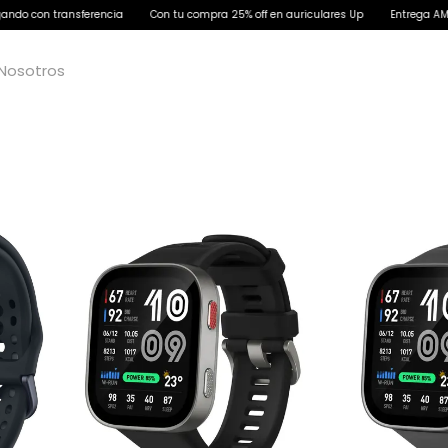
 con transferencia
Con tu compra 25% off en auriculares Up
Entrega AMBA en
Nosotros