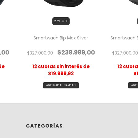
27
% OFF
Smartwach Bip Max Silver
Smartwach B
,00
$239.999,00
$327.000,00
$327.000,0
de
12
cuotas sin interés de
12
cuotas
$19.999,92
$
CATEGORÍAS