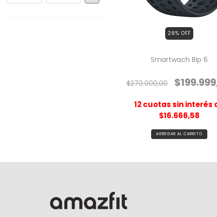
26
% OFF
Smartwach Bip 6
$199.999
$270.000,00
12
cuotas sin interés 
$16.666,58