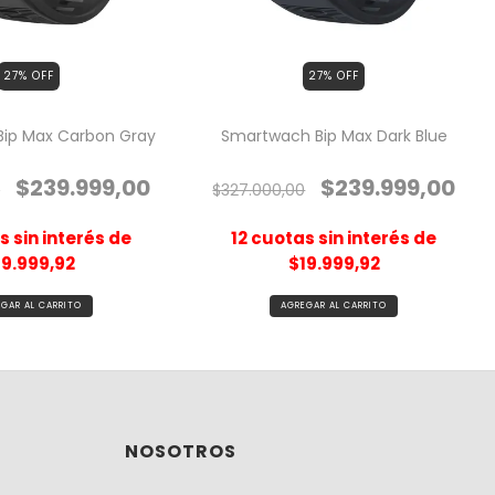
27
% OFF
27
% OFF
ip Max Carbon Gray
Smartwach Bip Max Dark Blue
$239.999,00
$239.999,00
0
$327.000,00
 sin interés de
12
cuotas sin interés de
19.999,92
$19.999,92
NOSOTROS