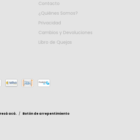
Contacto
¿Quiénes Somos?
Privacidad
Cambios y Devoluciones
Libro de Quejas
resá acá.
/
Botón de arrepentimiento