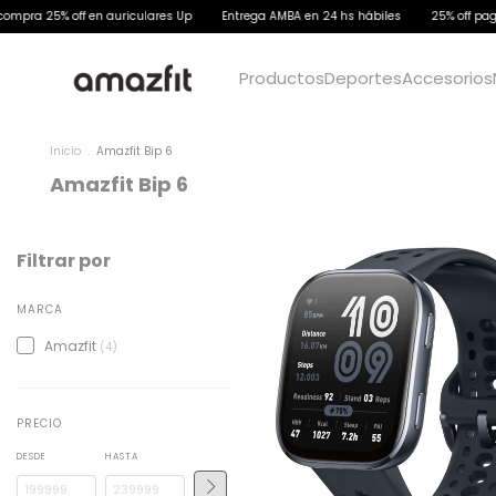
a 25% off en auriculares Up
Entrega AMBA en 24 hs hábiles
25% off pagando
Productos
Deportes
Accesorios
Inicio
.
Amazfit Bip 6
Amazfit Bip 6
Filtrar por
MARCA
Amazfit
(4)
PRECIO
DESDE
HASTA