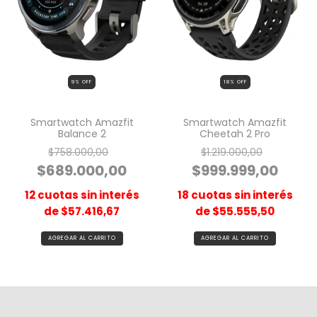
9
% OFF
18
% OFF
Smartwatch Amazfit
Smartwatch Amazfit
Balance 2
Cheetah 2 Pro
$758.000,00
$1.219.000,00
$689.000,00
$999.999,00
12
cuotas sin interés
18
cuotas sin interés
de
$57.416,67
de
$55.555,50