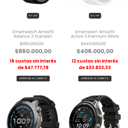
10
% OFF
10
% OFF
Smartwatch Amazfit
Smartwach Amazfit
Balance 3 Standart
Active 3 Premium White
$955.000,00
$449.000,00
$860.000,00
$406.000,00
18
cuotas sin interés
12
cuotas sin interés
de
$47.777,78
de
$33.833,33