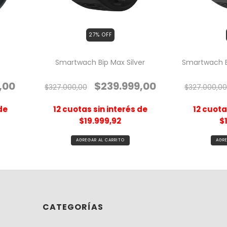
27
% OFF
Smartwach Bip Max Silver
Smartwach B
,00
$239.999,00
$327.000,00
$327.000,0
de
12
cuotas sin interés de
12
cuotas
$19.999,92
$
CATEGORÍAS