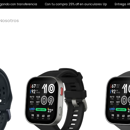
o con transferencia
Con tu compra 25% off en auriculares Up
Entrega AMBA e
Nosotros