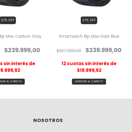
27
% OFF
27
% OFF
ip Max Carbon Gray
Smartwach Bip Max Dark Blue
$239.999,00
$239.999,00
0
$327.000,00
 sin interés de
12
cuotas sin interés de
19.999,92
$19.999,92
NOSOTROS