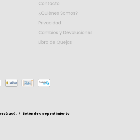
Contacto
¿Quiénes Somos?
Privacidad
Cambios y Devoluciones
Libro de Quejas
resá acá.
/
Botón de arrepentimiento