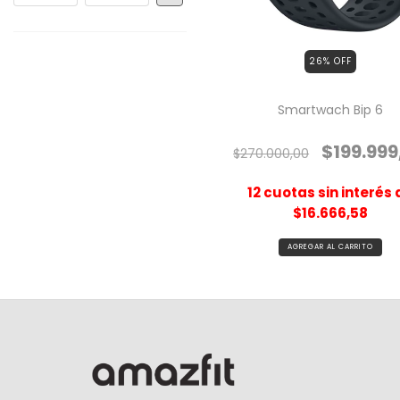
26
% OFF
Smartwach Bip 6
$199.999
$270.000,00
12
cuotas sin interés 
$16.666,58