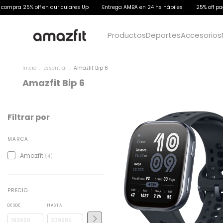
ra 25% off en auriculares Up
Entrega AMBA en 24 hs hábiles
25% off pagand
Productos
Deportes
Accesorios
Inicio
.
Essential
.
Amazfit Bip 6
Amazfit Bip 6
Filtrar por
MARCA
Amazfit
(4)
PRECIO
DESDE
HASTA