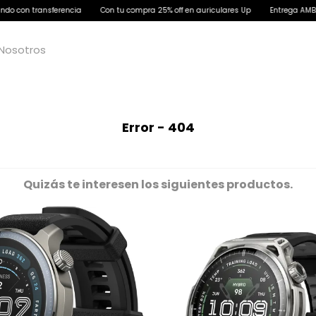
n transferencia
Con tu compra 25% off en auriculares Up
Entrega AMBA en 2
Nosotros
Error - 404
Quizás te interesen los siguientes productos.