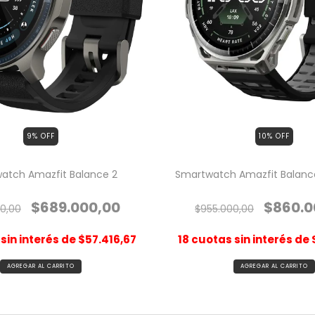
9
% OFF
10
% OFF
atch Amazfit Balance 2
Smartwatch Amazfit Balance
$689.000,00
$860.0
0,00
$955.000,00
sin interés de
$57.416,67
18
cuotas sin interés de