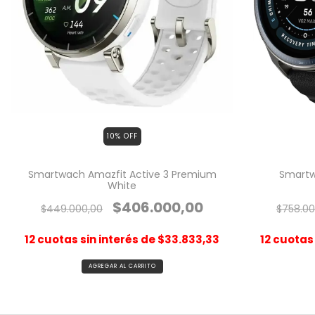
10
% OFF
Smartwach Amazfit Active 3 Premium
Smartw
White
$406.000,00
$449.000,00
$758.00
12
cuotas sin interés de
$33.833,33
12
cuotas 