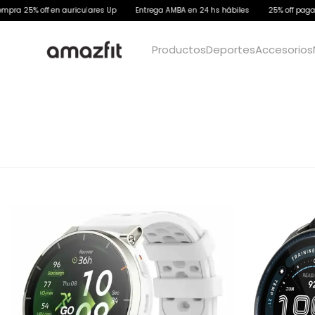
5% off en auriculares Up
Entrega AMBA en 24 hs hábiles
25% off pagando co
Productos
Deportes
Accesorios