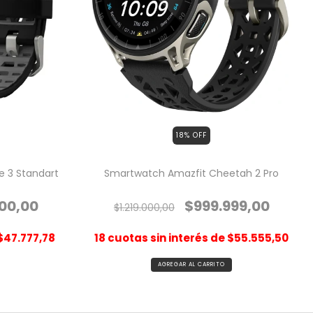
18
% OFF
 3 Standart
Smartwatch Amazfit Cheetah 2 Pro
00,00
$999.999,00
$1.219.000,00
$47.777,78
18
cuotas sin interés de
$55.555,50